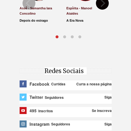
Assê - Samantha Iara
Espírita - Manoel
Direito e Ju
Concolino
Ataides
Antônio de
Depois do estrago
A Era Nova
Lucro Pres
parar na Ju
Redes Sociais
Facebook
Curta a nossa página
Curtidas
Twitter
Siga
Seguidores
495
Se inscreva
Inscritos
Instagram
Siga
Seguidores