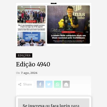
EDIÇÕES
Edição 4940
On
7 ago, 2026
Share
Se inscreva
ou
faça login
para