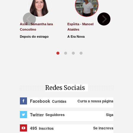
Assê - Samantha Iara
Espírita - Manoel
Direito e Ju
Concolino
Ataides
Antônio de
Depois do estrago
A Era Nova
Lucro Pres
parar na Ju
Redes Sociais
Facebook
Curta a nossa página
Curtidas
Twitter
Siga
Seguidores
495
Se inscreva
Inscritos