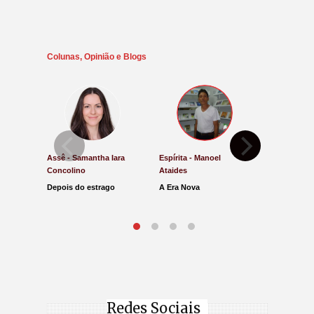
Colunas, Opinião e Blogs
Assê - Samantha Iara
Espírita - Manoel
Direito e Ju
Concolino
Ataides
Antônio de
Depois do estrago
A Era Nova
Lucro Pres
parar na Ju
Redes Sociais