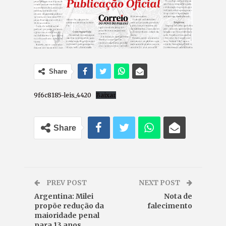
Share
9f6c8185-leis_4420
Baixar
Share
PREV POST
NEXT POST
Argentina: Milei
Nota de
propõe redução da
falecimento
maioridade penal
para 13 anos