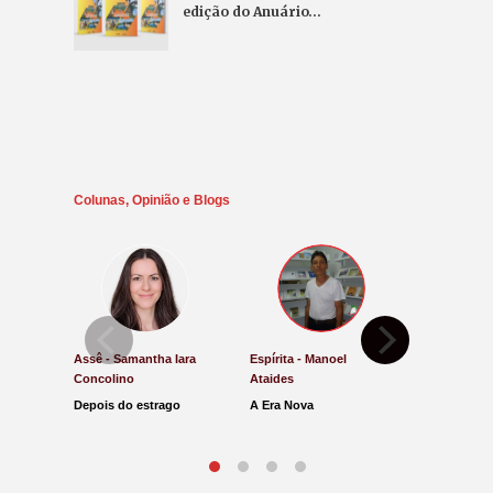
edição do Anuário…
Colunas, Opinião e Blogs
Assê - Samantha Iara
Espírita - Manoel
Direito e Ju
Concolino
Ataides
Antônio de
Depois do estrago
A Era Nova
Lucro Pres
parar na Ju