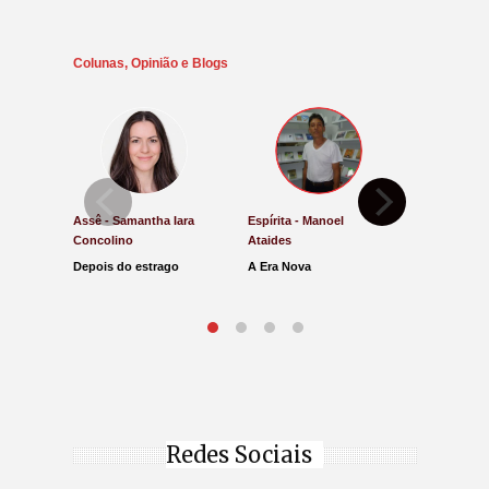
Colunas, Opinião e Blogs
Assê - Samantha Iara
Espírita - Manoel
Direito e Ju
Concolino
Ataides
Antônio de
Depois do estrago
A Era Nova
Lucro Pres
parar na Ju
Redes Sociais