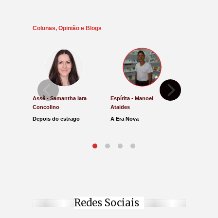
Colunas, Opinião e Blogs
Assê - Samantha Iara
Espírita - Manoel
Direito e Ju
Concolino
Ataides
Antônio de
Depois do estrago
A Era Nova
Lucro Pres
parar na Ju
Redes Sociais