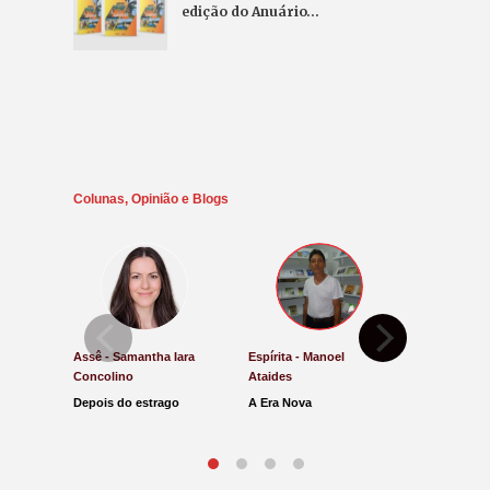
edição do Anuário…
Colunas, Opinião e Blogs
Assê - Samantha Iara
Espírita - Manoel
Direito e Ju
Concolino
Ataides
Antônio de
Depois do estrago
A Era Nova
Lucro Pres
parar na Ju