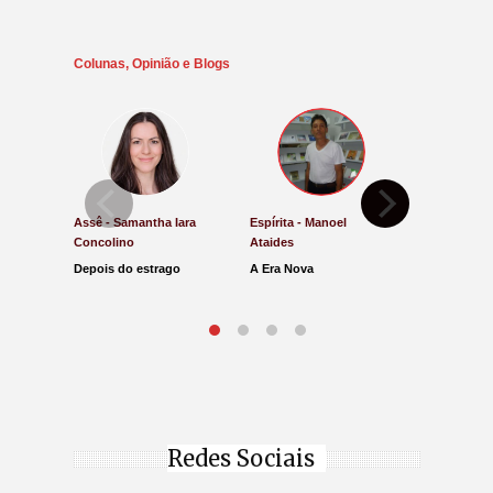
Colunas, Opinião e Blogs
Assê - Samantha Iara
Espírita - Manoel
Direito e Ju
Concolino
Ataides
Antônio de
Depois do estrago
A Era Nova
Lucro Pres
parar na Ju
Redes Sociais