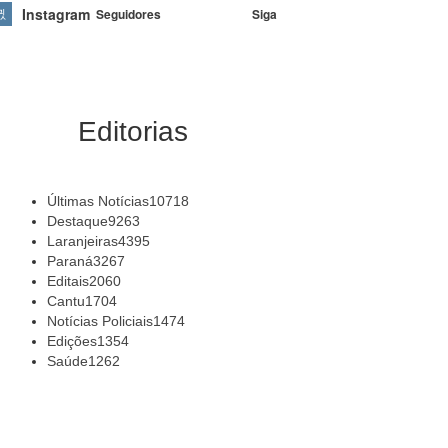
Instagram
Siga
Seguidores
Editorias
Últimas Notícias
10718
Destaque
9263
Laranjeiras
4395
Paraná
3267
Editais
2060
Cantu
1704
Notícias Policiais
1474
Edições
1354
Saúde
1262