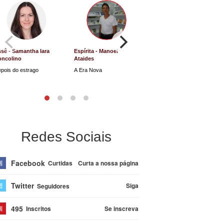
sê - Samantha Iara
Espírita - Manoel
Direito e Justiça - Luiz
oncolino
Ataides
Antônio de Souza
pois do estrago
A Era Nova
Lucro Presumido vai parar
na Justiça
Redes Sociais
Facebook
Curta a nossa página
Curtidas
Twitter
Siga
Seguidores
495
Se inscreva
Inscritos