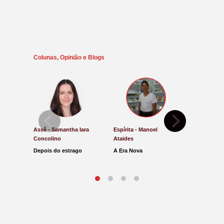
Colunas, Opinião e Blogs
Assê - Samantha Iara
Espírita - Manoel
Direito e Ju
Concolino
Ataides
Antônio de
Depois do estrago
A Era Nova
Lucro Pres
parar na Ju