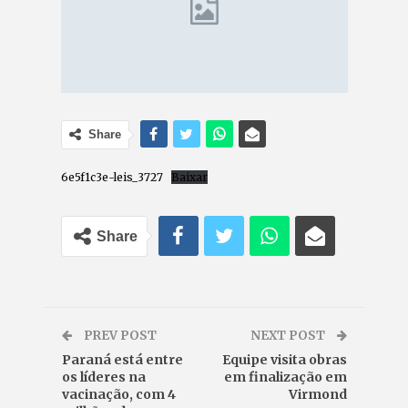
Share
6e5f1c3e-leis_3727
Baixar
Share
PREV POST
NEXT POST
Paraná está entre
Equipe visita obras
os líderes na
em finalização em
vacinação, com 4
Virmond