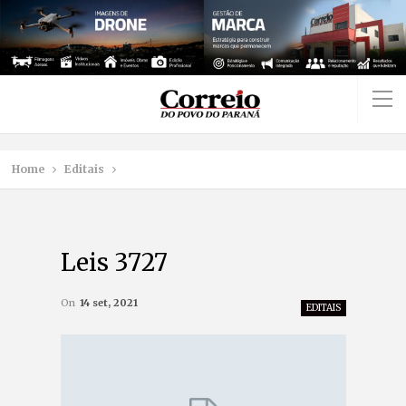
Home
Editais
Leis 3727
On
14 set, 2021
EDITAIS