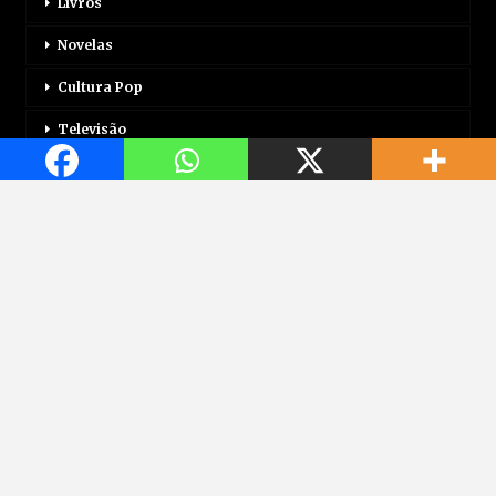
Livros
Novelas
Cultura Pop
Televisão
Mais
Login
Correio Motor
Jogos
Mundo Jovem
Saúde
Viagem
TV Correio Digital