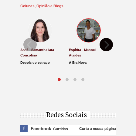
Colunas, Opinião e Blogs
Assê - Samantha Iara
Espírita - Manoel
Direito e Ju
Concolino
Ataides
Antônio de
Depois do estrago
A Era Nova
Lucro Pres
parar na Ju
Redes Sociais
Facebook
Curta a nossa página
Curtidas