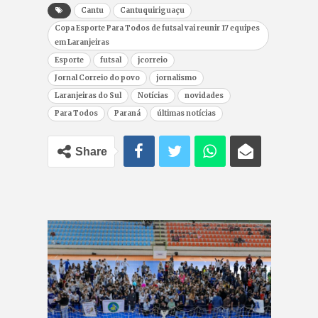
Cantu
Cantuquiriguaçu
Copa Esporte Para Todos de futsal vai reunir 17 equipes
em Laranjeiras
Esporte
futsal
jcorreio
Jornal Correio do povo
jornalismo
Laranjeiras do Sul
Notícias
novidades
Para Todos
Paraná
últimas notícias
Share