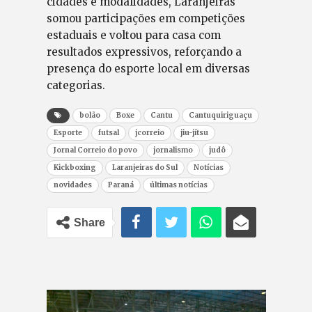
cidades e modalidades, Laranjeiras
somou participações em competições
estaduais e voltou para casa com
resultados expressivos, reforçando a
presença do esporte local em diversas
categorias.
bolão
Boxe
Cantu
Cantuquiriguaçu
Esporte
futsal
jcorreio
jiu-jítsu
Jornal Correio do povo
jornalismo
judô
Kickboxing
Laranjeiras do Sul
Notícias
novidades
Paraná
últimas notícias
Share