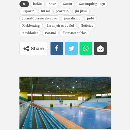
bolão
Boxe
Cantu
Cantuquiriguaçu
Esporte
futsal
jcorreio
jiu-jítsu
Jornal Correio do povo
jornalismo
judô
Kickboxing
Laranjeiras do Sul
Notícias
novidades
Paraná
últimas notícias
Share