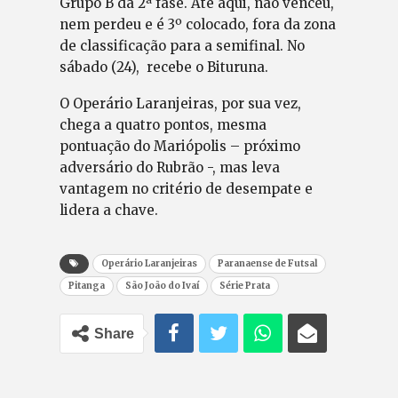
Grupo B da 2ª fase. Até aqui, não venceu,
nem perdeu e é 3º colocado, fora da zona
de classificação para a semifinal. No
sábado (24), recebe o Bituruna.
O Operário Laranjeiras, por sua vez,
chega a quatro pontos, mesma
pontuação do Mariópolis – próximo
adversário do Rubrão -, mas leva
vantagem no critério de desempate e
lidera a chave.
Operário Laranjeiras
Paranaense de Futsal
Pitanga
São João do Ivaí
Série Prata
Share