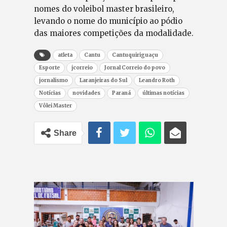
nomes do voleibol master brasileiro,
levando o nome do município ao pódio
das maiores competições da modalidade.
atleta
Cantu
Cantuquiriguaçu
Esporte
jcorreio
Jornal Correio do povo
jornalismo
Laranjeiras do Sul
Leandro Roth
Notícias
novidades
Paraná
últimas notícias
Vôlei Master
Share