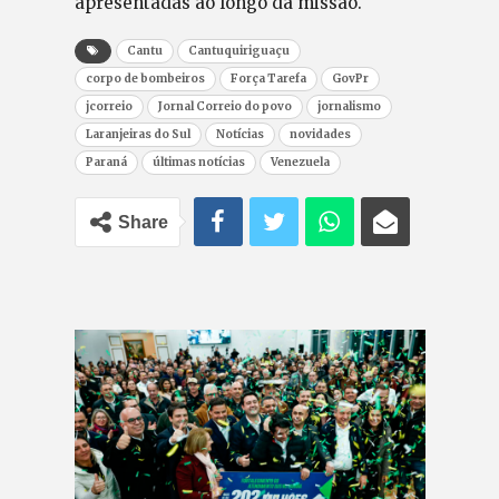
apresentadas ao longo da missão.
Cantu
Cantuquiriguaçu
corpo de bombeiros
Força Tarefa
GovPr
jcorreio
Jornal Correio do povo
jornalismo
Laranjeiras do Sul
Notícias
novidades
Paraná
últimas notícias
Venezuela
Share