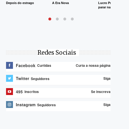
Depois do estrago
A Era Nova
Lucro Presumido va
parar na Justiça
Redes Sociais
Facebook
Curta a nossa página
Curtidas
Twitter
Siga
Seguidores
495
Se inscreva
Inscritos
Instagram
Siga
Seguidores