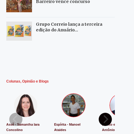
Barreiro vence concurso
Grupo Correio lança a terceira
edição do Anuário…
Colunas, Opinião e Blogs
Assê - Samantha Iara
Espírita - Manoel
Direito e Justiça - L
Concolino
Ataides
Antônio de Souza