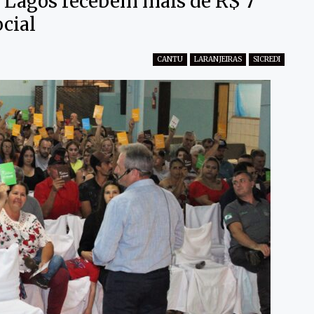
s Lagos recebem mais de R$ 7
cial
CANTU
LARANJEIRAS
SICREDI