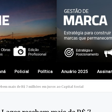
aná
Policial
Política
Anuário 2025
Assina
bem mais de R$ 7 milhões em juros ao Capital Social