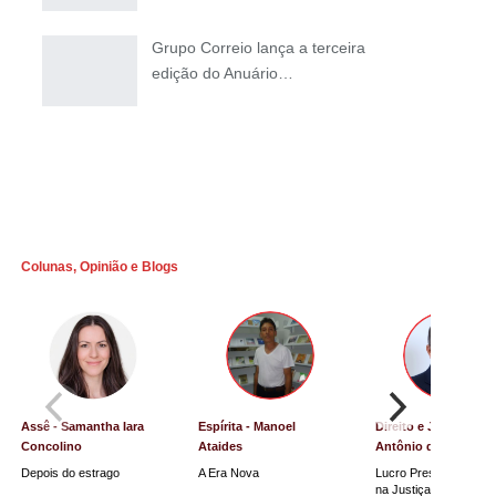
Grupo Correio lança a terceira
edição do Anuário…
Colunas, Opinião e Blogs
Assê - Samantha Iara
Espírita - Manoel
Direito e Justiça - Lu
Concolino
Ataides
Antônio de Souza
Depois do estrago
A Era Nova
Lucro Presumido vai p
na Justiça