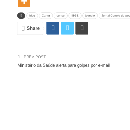
blog
Cantu
censo
IBGE
jcorreio
Jornal Correio do po
Share
PREV POST
Ministério da Saúde alerta para golpes por e-mail