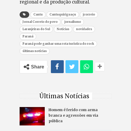
regional e da produção cultural.
Cantu
Cantuquiriguaçu
jcorreio
Jornal Correio do povo
jornalismo
Laranjeiras do Sul
Notícias
novidades
Paraná
Paraná pode ganhar uma rota turística do rock
últimas notícias
Share
Últimas Notícias
Homem é ferido com arma
branca e agressões em via
pública