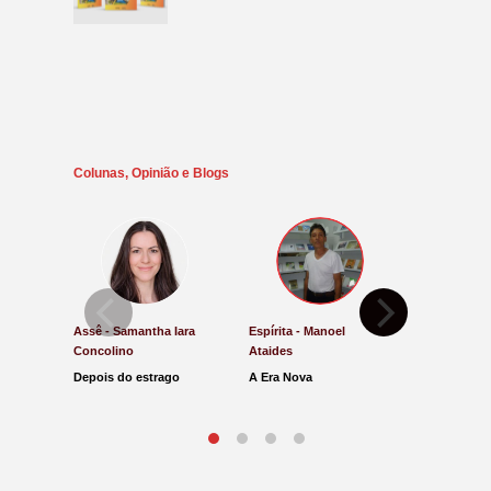
Colunas, Opinião e Blogs
Assê - Samantha Iara
Espírita - Manoel
Direito e Ju
Concolino
Ataides
Antônio de
Depois do estrago
A Era Nova
Lucro Pres
parar na Ju