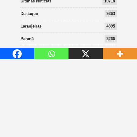
Últimas Notícias
10718
Destaque
9263
Laranjeiras
4395
Paraná
3266
Editais
2060
Cantu
1704
Notícias Policiais
1474
Edições
1354
Saúde
1262