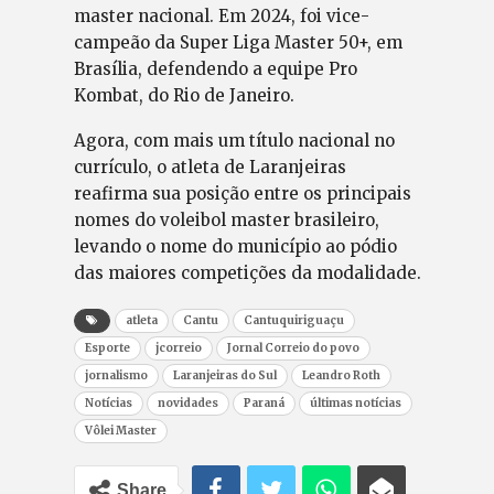
master nacional. Em 2024, foi vice-
campeão da Super Liga Master 50+, em
Brasília, defendendo a equipe Pro
Kombat, do Rio de Janeiro.
Agora, com mais um título nacional no
currículo, o atleta de Laranjeiras
reafirma sua posição entre os principais
nomes do voleibol master brasileiro,
levando o nome do município ao pódio
das maiores competições da modalidade.
atleta
Cantu
Cantuquiriguaçu
Esporte
jcorreio
Jornal Correio do povo
jornalismo
Laranjeiras do Sul
Leandro Roth
Notícias
novidades
Paraná
últimas notícias
Vôlei Master
Share