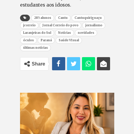
estudantes aos idosos.
285 alunos
Cantu
Cantuquiriguaçu
jcorreio
Jornal Correio do povo
jornalismo
Laranjeiras do Sul
Notícias
novidades
óculos
Paraná
Saúde VIsual
últimas notícias
Share