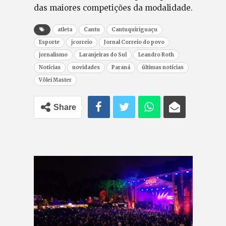
das maiores competições da modalidade.
atleta
Cantu
Cantuquiriguaçu
Esporte
jcorreio
Jornal Correio do povo
jornalismo
Laranjeiras do Sul
Leandro Roth
Notícias
novidades
Paraná
últimas notícias
Vôlei Master
Share