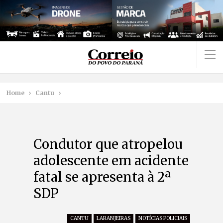
Home
Cantu
Condutor que atropelou
adolescente em acidente
fatal se apresenta à 2ª
SDP
CANTU
LARANJEIRAS
NOTÍCIAS POLICIAIS