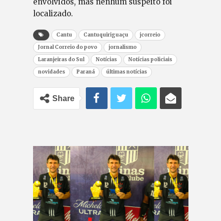
envolvidos, mas nenhum suspeito foi
localizado.
Cantu
Cantuquiriguaçu
jcorreio
Jornal Correio do povo
jornalismo
Laranjeiras do Sul
Notícias
Notícias policiais
novidades
Paraná
últimas notícias
Share