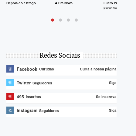
Depois do estrago
A Era Nova
Lucro Presumido va
parar na Justiça
Redes Sociais
Facebook
Curta a nossa página
Curtidas
Twitter
Siga
Seguidores
495
Se inscreva
Inscritos
Instagram
Siga
Seguidores