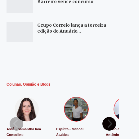
Barreiro vence concurso
Grupo Correio lança a terceira
edição do Anuário…
Colunas, Opinião e Blogs
Assê - Samantha Iara
Espírita - Manoel
Direito e Justiça - L
Concolino
Ataides
Antônio de Souza