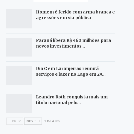
Homem é ferido com arma branca e
agressões em via pública
Paraná libera R$ 460 milhões para
novos investimentos…
Dia C em Laranjeiras reunirá
serviços e lazer no Lago em 29…
Leandro Roth conquista mais um
título nacional pelo…
PREV
NEXT
1 De 4.935