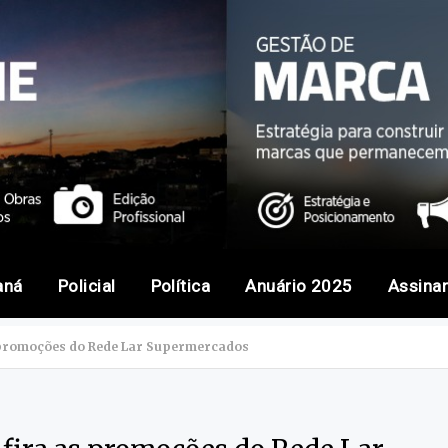
aná
Policial
Política
Anuário 2025
Assina
s promoções do Rede Lar Supermercados