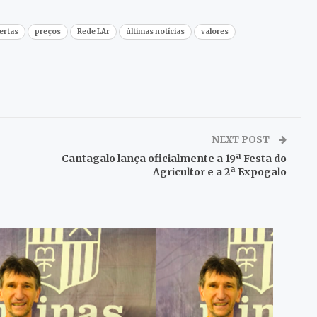
ertas
preços
Rede LAr
últimas notícias
valores
NEXT POST
Cantagalo lança oficialmente a 19ª Festa do
Agricultor e a 2ª Expogalo