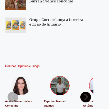
Barreiro vence concurso
Grupo Correio lança a terceira
edição do Anuário…
Colunas, Opinião e Blogs
Assê - Samantha Iara
Espírita - Manoel
Direito e Justiça - L
Concolino
Ataides
Antônio de Souza