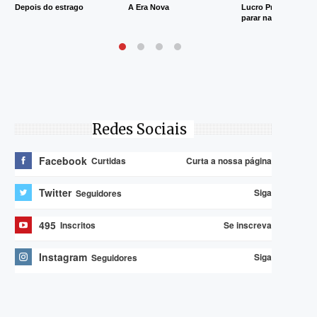
Depois do estrago
A Era Nova
Lucro Presumido va
parar na Justiça
Redes Sociais
Facebook
Curta a nossa página
Curtidas
Twitter
Siga
Seguidores
495
Se inscreva
Inscritos
Instagram
Siga
Seguidores