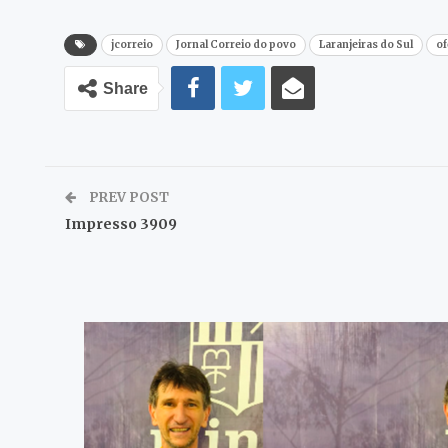
jcorreio
Jornal Correio do povo
Laranjeiras do Sul
of
Share
PREV POST
Impresso 3909