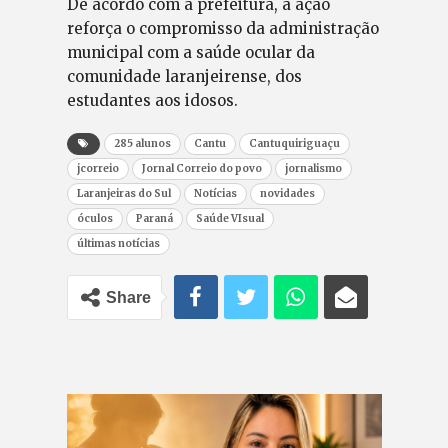
De acordo com a prefeitura, a ação
reforça o compromisso da administração
municipal com a saúde ocular da
comunidade laranjeirense, dos
estudantes aos idosos.
285 alunos
Cantu
Cantuquiriguaçu
jcorreio
Jornal Correio do povo
jornalismo
Laranjeiras do Sul
Notícias
novidades
óculos
Paraná
Saúde VIsual
últimas notícias
Share