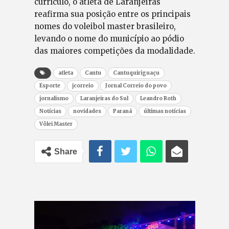
currículo, o atleta de Laranjeiras
reafirma sua posição entre os principais
nomes do voleibol master brasileiro,
levando o nome do município ao pódio
das maiores competições da modalidade.
atleta
Cantu
Cantuquiriguaçu
Esporte
jcorreio
Jornal Correio do povo
jornalismo
Laranjeiras do Sul
Leandro Roth
Notícias
novidades
Paraná
últimas notícias
Vôlei Master
Share