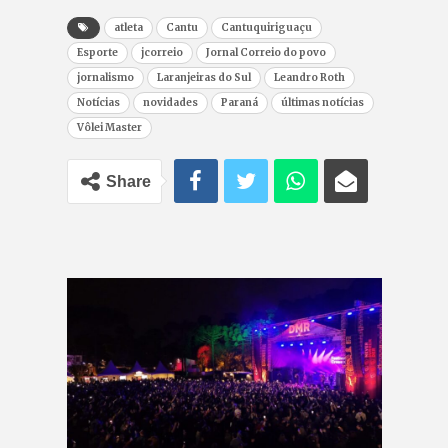
atleta
Cantu
Cantuquiriguaçu
Esporte
jcorreio
Jornal Correio do povo
jornalismo
Laranjeiras do Sul
Leandro Roth
Notícias
novidades
Paraná
últimas notícias
Vôlei Master
Share