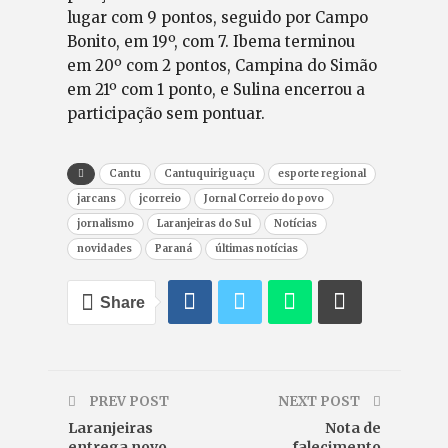
lugar com 9 pontos, seguido por Campo
Bonito, em 19º, com 7. Ibema terminou
em 20º com 2 pontos, Campina do Simão
em 21º com 1 ponto, e Sulina encerrou a
participação sem pontuar.
Cantu
Cantuquiriguaçu
esporte regional
jarcans
jcorreio
Jornal Correio do povo
jornalismo
Laranjeiras do Sul
Notícias
novidades
Paraná
últimas notícias
Share
PREV POST
NEXT POST
Laranjeiras
Nota de
entrega novo
falecimento