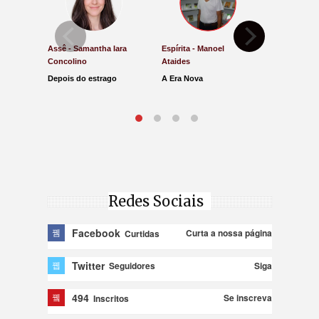
Assê - Samantha Iara
Espírita - Manoel
Direito e Ju
Concolino
Ataides
Antônio de
Depois do estrago
A Era Nova
Lucro Pres
parar na Ju
Redes Sociais
Facebook
Curta a nossa página
Curtidas
Twitter
Siga
Seguidores
494
Se inscreva
Inscritos