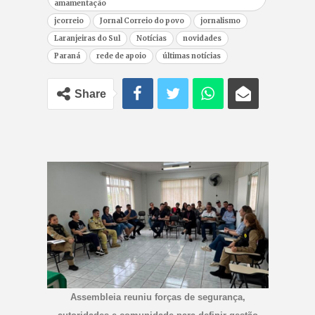
amamentação
jcorreio
Jornal Correio do povo
jornalismo
Laranjeiras do Sul
Notícias
novidades
Paraná
rede de apoio
últimas notícias
Share
Assembleia reuniu forças de segurança,