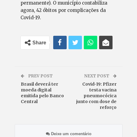
permanente). O município contabiliza
agora, 42 óbitos por complicações da
Covid-19.
Share
PREV POST
NEXT POST
Brasil deverá ter
Covid-19: Pfizer
moeda digital
testa vacina
emitida pelo Banco
pneumocócica
Central
junto com dose de
reforço
Deixe um comentário