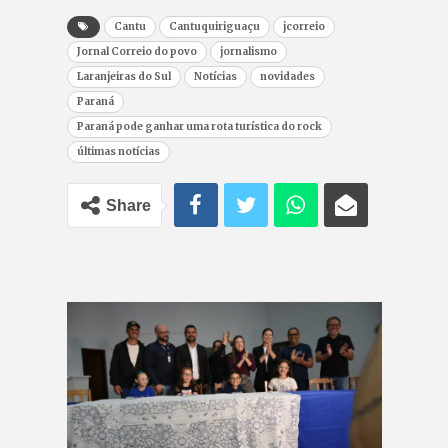
Cantu
Cantuquiriguaçu
jcorreio
Jornal Correio do povo
jornalismo
Laranjeiras do Sul
Notícias
novidades
Paraná
Paraná pode ganhar uma rota turística do rock
últimas notícias
Share