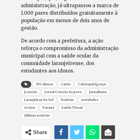
administração, já ultrapassou a marca de
1.000 pares distribuídos gratuitamente à
população em menos de dois anos de
gestão.
De acordo com a prefeitura, a ação
reforça o compromisso da administração
municipal com a saúde ocular da
comunidade laranjeirense, dos
estudantes aos idosos.
285 alunos
Cantu
Cantuquiriguaçu
jcorreio
Jornal Correio do povo
jornalismo
Laranjeiras do Sul
Notícias
novidades
óculos
Paraná
Saúde VIsual
últimas notícias
Share