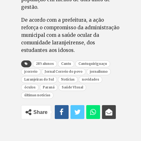
gestão.
De acordo com a prefeitura, a ação
reforça o compromisso da administração
municipal com a saúde ocular da
comunidade laranjeirense, dos
estudantes aos idosos.
285 alunos
Cantu
Cantuquiriguaçu
jcorreio
Jornal Correio do povo
jornalismo
Laranjeiras do Sul
Notícias
novidades
óculos
Paraná
Saúde VIsual
últimas notícias
Share