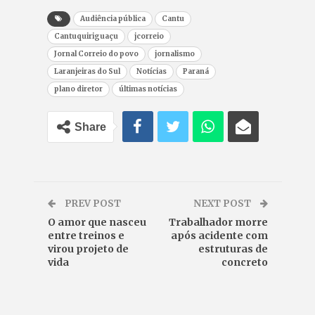
Audiência pública
Cantu
Cantuquiriguaçu
jcorreio
Jornal Correio do povo
jornalismo
Laranjeiras do Sul
Notícias
Paraná
plano diretor
últimas notícias
Share
PREV POST
NEXT POST
O amor que nasceu
Trabalhador morre
entre treinos e
após acidente com
virou projeto de
estruturas de
vida
concreto