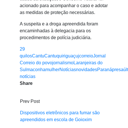
acionado para acompanhar o caso e adotar
as medidas de proteção necessárias.
A suspeita e a droga apreendida foram
encaminhadas à delegacia para os
procedimentos de polícia judiciária.
29
quilos
Cantu
Cantuquiriguaçu
jcorreio
Jornal
Correio do povo
jornalismo
Laranjeiras do
Sul
maconha
mulher
Notícias
novidades
Paraná
presa
úl
notícias
Share
Prev Post
Dispositivos eletrônicos para fumar são
apreendidos em escola de Goioxim