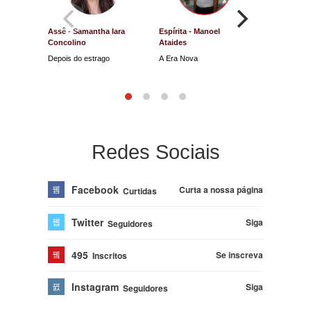
Assê - Samantha Iara
Espírita - Manoel
Direito e Ju
Concolino
Ataides
Antônio d
Depois do estrago
A Era Nova
Lucro Presu
na Justiça
Redes Sociais
Facebook
Curta a nossa página
Curtidas
Twitter
Siga
Seguidores
495
Se inscreva
Inscritos
Instagram
Siga
Seguidores