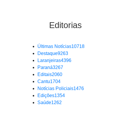
Editorias
Últimas Notícias
10718
Destaque
9263
Laranjeiras
4396
Paraná
3267
Editais
2060
Cantu
1704
Notícias Policiais
1476
Edições
1354
Saúde
1262