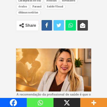
Laranjeiras do Sul
Notícias
novidades
óculos
Paraná
Saúde VIsual
últimas notícias
Share
A recomendação da profissional de saúde é que o
bebê receba exclusivamente leite materno até os
seis meses. - Foto: Reprodução/arquivo pessoal