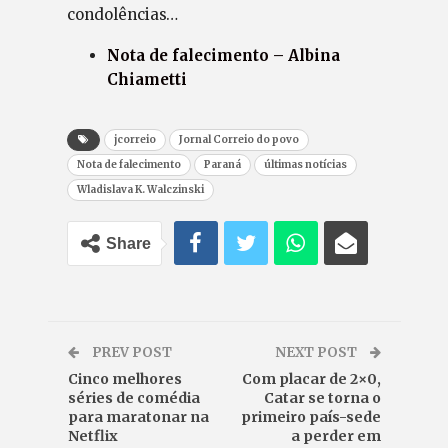
condolências…
Nota de falecimento – Albina
Chiametti
jcorreio
Jornal Correio do povo
Nota de falecimento
Paraná
últimas notícias
Wladislava K. Walczinski
Share
PREV POST
NEXT POST
Cinco melhores
Com placar de 2×0,
séries de comédia
Catar se torna o
para maratonar na
primeiro país-sede
Netflix
a perder em