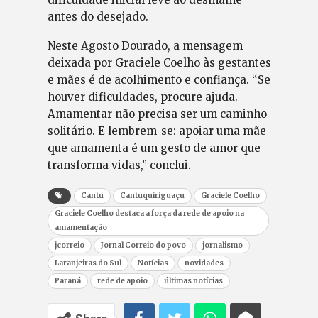
antes do desejado.
Neste Agosto Dourado, a mensagem
deixada por Graciele Coelho às gestantes
e mães é de acolhimento e confiança. “Se
houver dificuldades, procure ajuda.
Amamentar não precisa ser um caminho
solitário. E lembrem-se: apoiar uma mãe
que amamenta é um gesto de amor que
transforma vidas,” conclui.
Cantu
Cantuquiriguaçu
Graciele Coelho
Graciele Coelho destaca a força da rede de apoio na
amamentação
jcorreio
Jornal Correio do povo
jornalismo
Laranjeiras do Sul
Notícias
novidades
Paraná
rede de apoio
últimas notícias