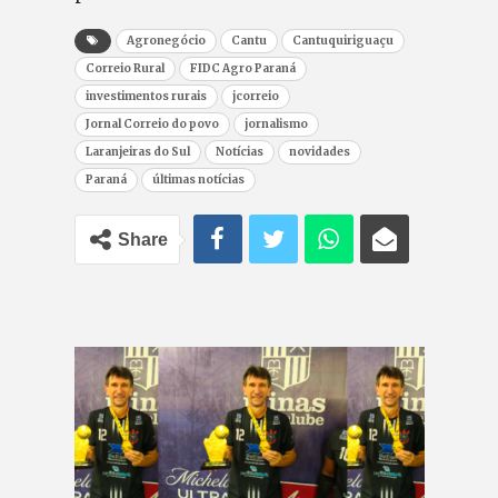
Agronegócio
Cantu
Cantuquiriguaçu
Correio Rural
FIDC Agro Paraná
investimentos rurais
jcorreio
Jornal Correio do povo
jornalismo
Laranjeiras do Sul
Notícias
novidades
Paraná
últimas notícias
Share