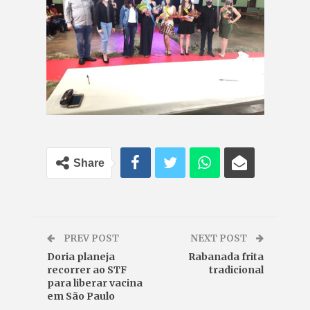
Share
PREV POST
NEXT POST
Doria planeja
Rabanada frita
recorrer ao STF
tradicional
para liberar vacina
em São Paulo