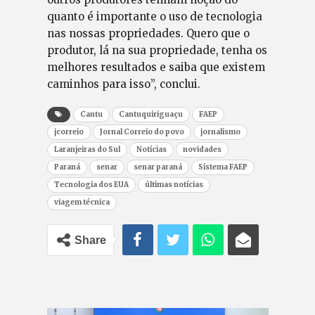
quanto é importante o uso de tecnologia
nas nossas propriedades. Quero que o
produtor, lá na sua propriedade, tenha os
melhores resultados e saiba que existem
caminhos para isso”, conclui.
Cantu
Cantuquiriguaçu
FAEP
jcorreio
Jornal Correio do povo
jornalismo
Laranjeiras do Sul
Notícias
novidades
Paraná
senar
senar paraná
Sistema FAEP
Tecnologia dos EUA
últimas notícias
viagem técnica
Share