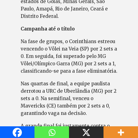
estados de Goiás, Minas Gerais, São
Paulo, Amapá, Rio de Janeiro, Ceará e
Distrito Federal.
Campanha até o título
Na fase de grupos, o Corinthians estreou
vencendo o Vôlei na Veia (SP) por 2 sets a
0. Em seguida, foi superado pelo MG
Vôlei/Olímpico Garra (MG) por 2 sets a 1,
classificando-se para a fase eliminatória.
Nas quartas de final, a equipe paulista
derrotou a URC de Uberlândia (MG) por 2
sets a 0. Na semifinal, venceu o
Mavericks (CE) também por 2 sets a 0,
garantindo vaga na decisão.
A grande final foi justamente contra o
MG Vôlei/Olímpico Garra, adversário da