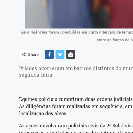
As diligências foram concluídas em curto intervalo de temp
entre as forças de 
Share
Prisões ocorreram em bairros distintos do mun
segunda-feira
Equipes policiais cumpriram duas ordens judiciais
As diligências foram realizadas em sequência, em 
localização dos alvos.
As ações envolveram policiais civis da 2ª Subdivis
integrou as atividades do setor de capturas da un