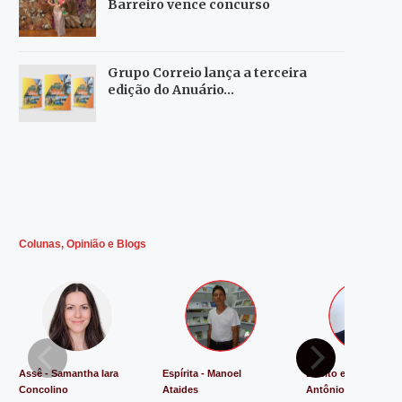
Barreiro vence concurso
Grupo Correio lança a terceira
edição do Anuário…
Colunas, Opinião e Blogs
Assê - Samantha Iara
Espírita - Manoel
Direito e Justiça - L
Concolino
Ataides
Antônio de Souza