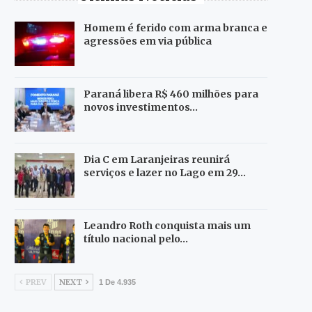
Homem é ferido com arma branca e
agressões em via pública
Paraná libera R$ 460 milhões para
novos investimentos…
Dia C em Laranjeiras reunirá
serviços e lazer no Lago em 29…
Leandro Roth conquista mais um
título nacional pelo…
PREV
NEXT
1 De 4.935