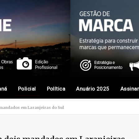
aná
Policial
Política
Anuário 2025
Assina
s mandados em Laranjeiras do Sul