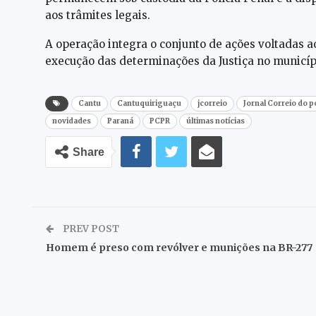
aos trâmites legais.
A operação integra o conjunto de ações voltadas 
execução das determinações da Justiça no municíp
Cantu
Cantuquiriguaçu
jcorreio
Jornal Correio do 
novidades
Paraná
PCPR
últimas notícias
Share
PREV POST
Homem é preso com revólver e munições na BR-277