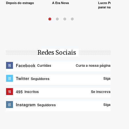
Depois do estrago
A Era Nova
Lucro Presumido va
parar na Justiça
Redes Sociais
Facebook
Curta a nossa página
Curtidas
Twitter
Siga
Seguidores
495
Se inscreva
Inscritos
Instagram
Siga
Seguidores