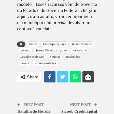
modelo. “Esses recursos vêm do Governo
do Estado e do Governo Federal, chegam
aqui, viram asfalto, viram equipamento,
e o município não precisa devolver um
centavo”, conclui.
Cantu
Cantuquiriguaçu
Jaison Mendes
jcorreio
Jornal Correio do povo
jornalismo
Laranjeiras do Sul
Notícias
novidades
Paraná
últimas notícias
Share
PREV POST
NEXT POST
Batalha de Heróis
Sicoob Credicapital