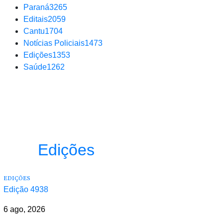
Paraná
3265
Editais
2059
Cantu
1704
Notícias Policiais
1473
Edições
1353
Saúde
1262
Edições
EDIÇÕES
Edição 4938
6 ago, 2026