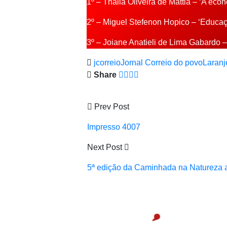
1º – Thalia Oliveira de Mattia – ‘A eco
2º – Miguel Stefenon Hopico – ‘Educaç
3º – Joiane Anatieli de Lima Gabardo 
jcorreio
Jornal Correio do povo
Laranj
Share
Prev Post
Impresso 4007
Next Post
5ª edição da Caminhada na Natureza a