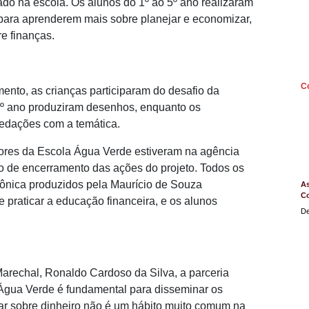
ado na escola. Os alunos do 1º ao 5º ano realizaram
s para aprenderem mais sobre planejar e economizar,
e finanças.
C
ento, as crianças participaram do desafio da
3º ano produziram desenhos, enquanto os
redações com a temática.
sores da Escola Água Verde estiveram na agência
o de encerramento das ações do projeto. Todos os
ônica produzidos pela Maurício de Souza
As
C
e praticar a educação financeira, e os alunos
De
Marechal, Ronaldo Cardoso da Silva, a parceria
Água Verde é fundamental para disseminar os
lar sobre dinheiro não é um hábito muito comum na