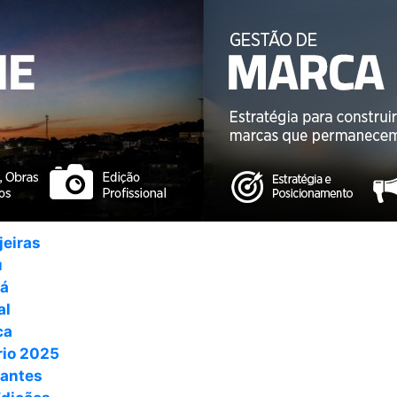
jeiras
u
ná
al
ca
io 2025
antes