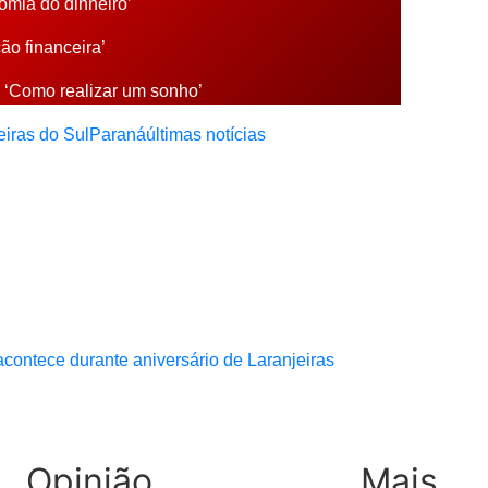
nomia do dinheiro’
ão financeira’
– ‘Como realizar um sonho’
eiras do Sul
Paraná
últimas notícias
contece durante aniversário de Laranjeiras
Opinião
Mais