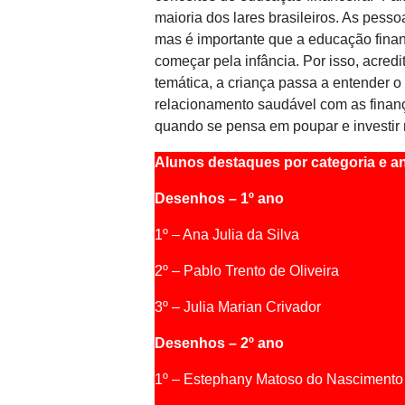
maioria dos lares brasileiros. As pess
mas é importante que a educação financ
começar pela infância. Por isso, acred
temática, a criança passa a entender o 
relacionamento saudável com as finanç
quando se pensa em poupar e investir n
Alunos destaques por categoria e a
Desenhos
– 1º
ano
1º – Ana Julia da Silva
2º – Pablo Trento de Oliveira
3º – Julia Marian Crivador
D
esenhos
– 2º
ano
1º – Estephany Matoso do Nascimento