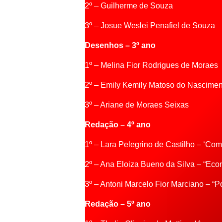
2º – Guilherme de Souza
3º – Josue Weslei Penafiel de Souza
D
esenhos
– 3º
ano
1º – Melina Fior Rodrigues de Moraes
2º – Emily Kemily Matoso do Nascimen
3º – Ariane de Moraes Seixas
R
edação
– 4º
ano
1º – Lara Pelegrino de Castilho – ‘Co
2º – Ana Eloiza Bueno da Silva – “Eco
3º – Antoni Marcelo Fior Marciano – “
R
edação
– 5º
ano