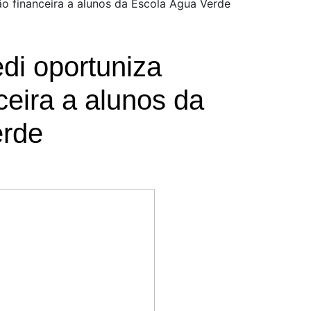
ão financeira a alunos da Escola Água Verde
edi oportuniza
eira a alunos da
erde