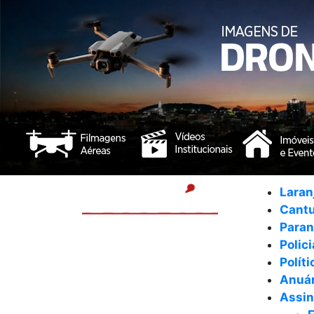
Laran
Cant
Para
Polici
Políti
Anuár
Assin