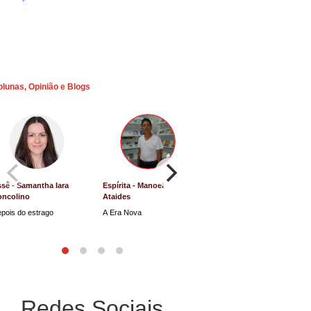
olunas, Opinião e Blogs
sê - Samantha Iara
Espírita - Manoel
Direito e Justiça - Luiz
oncolino
Ataides
Antônio de Souza
pois do estrago
A Era Nova
Lucro Presumido vai parar
na Justiça
Redes Sociais