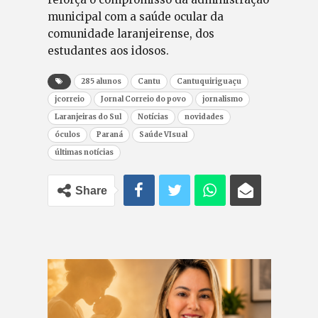
municipal com a saúde ocular da
comunidade laranjeirense, dos
estudantes aos idosos.
285 alunos
Cantu
Cantuquiriguaçu
jcorreio
Jornal Correio do povo
jornalismo
Laranjeiras do Sul
Notícias
novidades
óculos
Paraná
Saúde VIsual
últimas notícias
Share