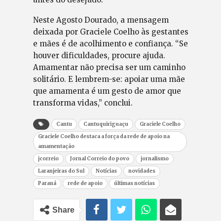
Neste Agosto Dourado, a mensagem
deixada por Graciele Coelho às gestantes
e mães é de acolhimento e confiança. “Se
houver dificuldades, procure ajuda.
Amamentar não precisa ser um caminho
solitário. E lembrem-se: apoiar uma mãe
que amamenta é um gesto de amor que
transforma vidas,” conclui.
Cantu
Cantuquiriguaçu
Graciele Coelho
Graciele Coelho destaca a força da rede de apoio na
amamentação
jcorreio
Jornal Correio do povo
jornalismo
Laranjeiras do Sul
Notícias
novidades
Paraná
rede de apoio
últimas notícias
Share