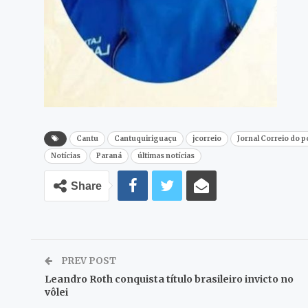
Cantu
Cantuquiriguaçu
jcorreio
Jornal Correio do 
Notícias
Paraná
últimas notícias
Share
PREV POST
Leandro Roth conquista título brasileiro invicto no
vôlei