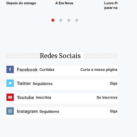
Depois do estrago
A Era Nova
Lucro Presumido va
parar na Justiça
Redes Sociais
Facebook
Curta a nossa página
Curtidas
Twitter
Siga
Seguidores
Youtube
Se inscreva
Inscritos
Instagram
Siga
Seguidores