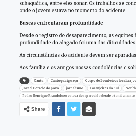
subaquática, entre eles sonar. Os trabalhos se c
onde o jovem estava no momento do acidente.
Buscas enfrentaram profundidade
Desde o registro do desaparecimento, as equipes 
profundidade do alagado foi uma das dificuldades
As circunstâncias do acidente devem ser apuradas
Aos família e os amigos nossas condolências e sol
Cantu
Cantuquiriguaçu
Corpo de Bombeiros localiza jo
Jornal Correio do povo
jornalismo
Laranjeiras do Sul
Notíci
Pedro Henrique Frandolozo estava desaparecido desde o tombamento 
Share