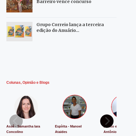
Barreiro vence concurso
Grupo Correio lança a terceira
edição do Anuário…
Colunas, Opinião e Blogs
Assê - Samantha Iara
Espírita - Manoel
Direito e Justiça - L
Concolino
Ataides
Antônio de Souza