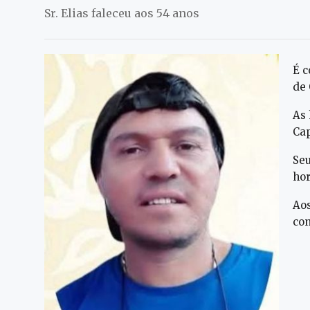
Sr. Elias faleceu aos 54 anos
É c
de 
As
Cap
Seu
hor
Aos
con