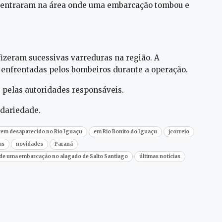
oncentraram na área onde uma embarcação tombou e
fizeram sucessivas varreduras na região. A
 enfrentadas pelos bombeiros durante a operação.
 pelas autoridades responsáveis.
idariedade.
vem desaparecido no Rio Iguaçu
em Rio Bonito do Iguaçu
jcorreio
as
novidades
Paraná
de uma embarcação no alagado de Salto Santiago
últimas notícias