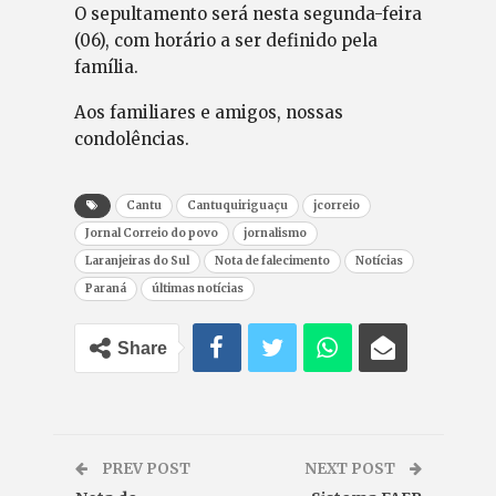
O sepultamento será nesta segunda-feira
(06), com horário a ser definido pela
família.
Aos familiares e amigos, nossas
condolências.
Cantu
Cantuquiriguaçu
jcorreio
Jornal Correio do povo
jornalismo
Laranjeiras do Sul
Nota de falecimento
Notícias
Paraná
últimas notícias
Share
PREV POST
NEXT POST