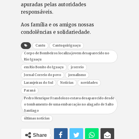
apuradas pelas autoridades
responsáveis.
Aos família e os amigos nossas
condolências e solidariedade.
Cantu
Cantuquiriguaçu
Corpo de Bombeiros localiza jovem desaparecido no
Rio Iguaçu
em Rio Bonito do Iguaçu
jcorreio
Jornal Correio do povo
jornalismo
Laranjeiras do Sul
Notícias
novidades
Paraná
Pedro Henrique Frandolozo estava desaparecido desde
o tombamento de uma embarcação no alagado de Salto
Santiago
últimas notícias
Share