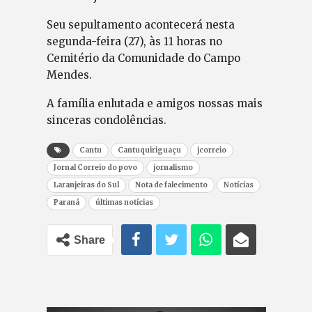
Seu sepultamento acontecerá nesta
segunda-feira (27), às 11 horas no
Cemitério da Comunidade do Campo
Mendes.
A família enlutada e amigos nossas mais
sinceras condolências.
Cantu
Cantuquiriguaçu
jcorreio
Jornal Correio do povo
jornalismo
Laranjeiras do Sul
Nota de falecimento
Notícias
Paraná
últimas notícias
Share