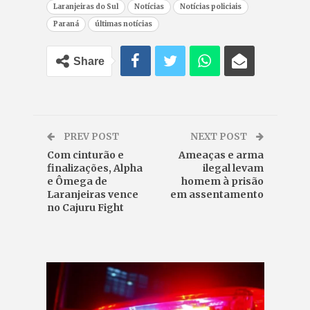
Laranjeiras do Sul
Notícias
Notícias policiais
Paraná
últimas notícias
Share
PREV POST
NEXT POST
Com cinturão e
Ameaças e arma
finalizações, Alpha
ilegal levam
e Ômega de
homem à prisão
Laranjeiras vence
em assentamento
no Cajuru Fight