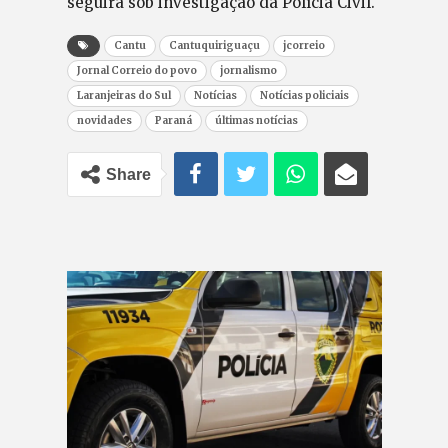
seguirá sob investigação da Polícia Civil.
Cantu
Cantuquiriguaçu
jcorreio
Jornal Correio do povo
jornalismo
Laranjeiras do Sul
Notícias
Notícias policiais
novidades
Paraná
últimas notícias
Share