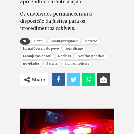
apreendido durante a ação.
Os envolvidos permaneceram à
disposição da Justiça para os
procedimentos cabíveis.
Cantu
Cantuquiriguaçu
jcorreio
Jornal Correio do povo
jornalismo
Laranjeiras do Sul
Notícias
Notícias policiais
novidades
Paraná
últimas notícias
Share