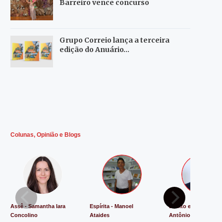
Barreiro vence concurso
Grupo Correio lança a terceira
edição do Anuário…
Colunas, Opinião e Blogs
Assê - Samantha Iara
Espírita - Manoel
Direito e Justiça - L
Concolino
Ataides
Antônio de Souza