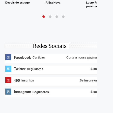
Depois do estrago
A Era Nova
Lucro Presumido va
parar na Justiça
Redes Sociais
Facebook
Curta a nossa página
Curtidas
Twitter
Siga
Seguidores
495
Se inscreva
Inscritos
Instagram
Siga
Seguidores