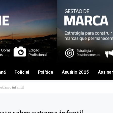
aná
Policial
Política
Anuário 2025
Assina
tismo infantil