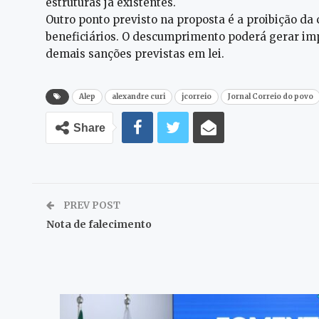
estruturas já existentes.
Outro ponto previsto na proposta é a proibição da
beneficiários. O descumprimento poderá gerar i
demais sanções previstas em lei.
Alep
alexandre curi
jcorreio
Jornal Correio do povo
Share
PREV POST
Nota de falecimento