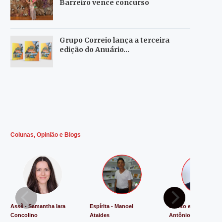
Barreiro vence concurso
Grupo Correio lança a terceira
edição do Anuário…
Colunas, Opinião e Blogs
Assê - Samantha Iara
Espírita - Manoel
Direito e Justiça - L
Concolino
Ataides
Antônio de Souza