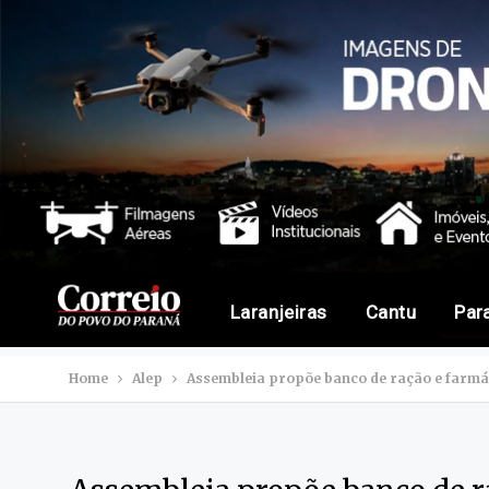
Laranjeiras
Cantu
Par
Home
Alep
Assembleia propõe banco de ração e farmá