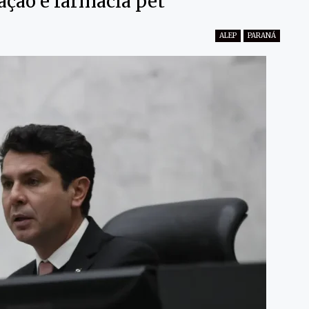
ação e farmácia pet
ALEP
PARANÁ