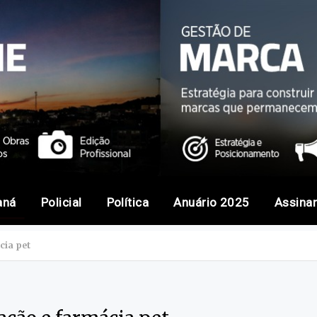
aná
Policial
Política
Anuário 2025
Assina
cia pet