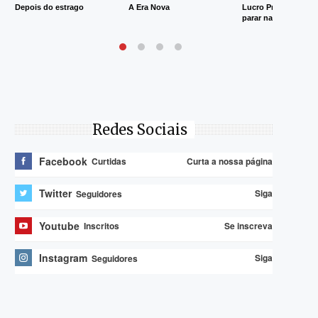
Depois do estrago
A Era Nova
Lucro Presumido va
parar na Justiça
Redes Sociais
Facebook
Curta a nossa página
Curtidas
Twitter
Siga
Seguidores
Youtube
Se inscreva
Inscritos
Instagram
Siga
Seguidores