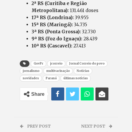
2ª RS (Curitiba e Região
Metropolitana):
131.461 doses
17ª RS (Londrina):
39.955
15ª RS (Maringá):
34.735
3ª RS (Ponta Grossa):
32.730
9ª RS (Foz do Iguaçu):
28.439
10ª RS (Cascavel):
27.413
GovPr
jcorreio
Jornal Correio do povo
jornalismo
multivacinação
Notícias
novidades
Paraná
últimas notícias
Share
PREV POST
NEXT POST