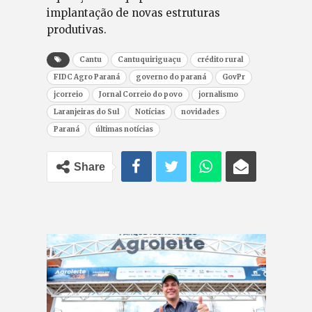
implantação de novas estruturas
produtivas.
Cantu
Cantuquiriguaçu
crédito rural
FIDC Agro Paraná
governo do paraná
GovPr
jcorreio
Jornal Correio do povo
jornalismo
Laranjeiras do Sul
Notícias
novidades
Paraná
últimas notícias
Share