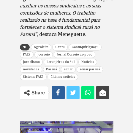
auxiliar os nossos sindicatos e as suas
comissões de mulheres. O trabalho
realizado na base é fundamental para
fortalecer o sistema sindical rural no
Paraná”
, destaca Meneguette.
Agroleite
Cantu
Cantuquiriguaçu
FAEP
jcorreio
Jornal Correio do povo
jornalismo
Laranjeiras do Sul
Notícias
novidades
Paraná
senar
senar paraná
Sistema FAEP
últimas notícias
Share