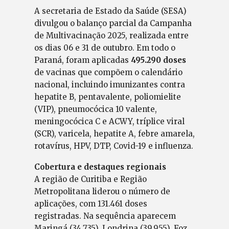
A secretaria de Estado da Saúde (SESA)
divulgou o balanço parcial da Campanha
de Multivacinação 2025, realizada entre
os dias 06 e 31 de outubro. Em todo o
Paraná, foram aplicadas
495.290 doses
de vacinas que compõem o calendário
nacional, incluindo imunizantes contra
hepatite B, pentavalente, poliomielite
(VIP), pneumocócica 10 valente,
meningocócica C e ACWY, tríplice viral
(SCR), varicela, hepatite A, febre amarela,
rotavírus, HPV, DTP, Covid-19 e influenza.
Cobertura e destaques regionais
A região de Curitiba e Região
Metropolitana liderou o número de
aplicações, com 131.461 doses
registradas. Na sequência aparecem
Maringá (34.735), Londrina (39.955), Foz