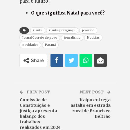
para o futuro”.
O que significa Natal para você?
Cantu
Cantuquiriguaçu
jcorreio
Jornal Correio do povo
jornalismo
Notícias
novidades
Paraná
Share
PREV POST
NEXT POST
Comissão de
Itaipu entrega
Constituição e
asfalto em estrada
Justiça apresenta
rural de Francisco
balanço dos
Beltrão
trabalhos
realizados em 2024