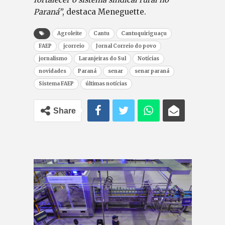
Paraná”
, destaca Meneguette.
Agroleite
Cantu
Cantuquiriguaçu
FAEP
jcorreio
Jornal Correio do povo
jornalismo
Laranjeiras do Sul
Notícias
novidades
Paraná
senar
senar paraná
Sistema FAEP
últimas notícias
Share