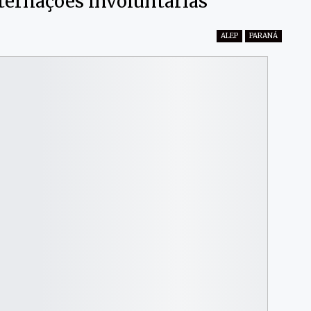
ternações involuntárias
ALEP
PARANÁ