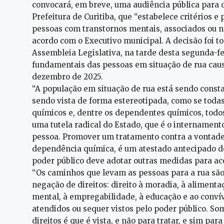
convocará, em breve, uma audiência pública para d
Prefeitura de Curitiba, que “estabelece critérios 
pessoas com transtornos mentais, associados ou nã
acordo com o Executivo municipal. A decisão foi 
Assembleia Legislativa, na tarde desta segunda-feir
fundamentais das pessoas em situação de rua caus
dezembro de 2025.
“A população em situação de rua está sendo const
sendo vista de forma estereotipada, como se toda
químicos e, dentre os dependentes químicos, tod
uma tutela radical do Estado, que é o internament
pessoa. Promover um tratamento contra a vontade d
dependência química, é um atestado antecipado de
poder público deve adotar outras medidas para ac
“Os caminhos que levam as pessoas para a rua sã
negação de direitos: direito à moradia, à aliment
mental, à empregabilidade, à educação e ao convív
atendidos ou sequer vistos pelo poder público. S
direitos é que é vista, e não para tratar, e sim par