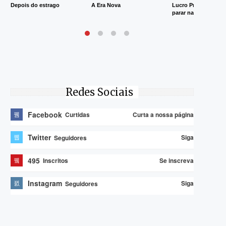
Depois do estrago
A Era Nova
Lucro Presumido va
parar na Justiça
Redes Sociais
Facebook
Curta a nossa página
Curtidas
Twitter
Siga
Seguidores
495
Se inscreva
Inscritos
Instagram
Siga
Seguidores