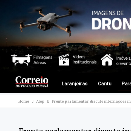
Laranjeiras
Cantu
Par
Home
Alep
Frente parlamentar discute internações in