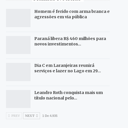
Homem é ferido com arma branca e
agressões em via pública
Paraná libera R$ 460 milhões para
novos investimentos…
Dia C em Laranjeiras reunirá
serviços e lazer no Lago em 29…
Leandro Roth conquista mais um
título nacional pelo…
PREV
NEXT
1 De 4.935