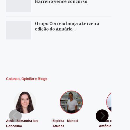
Barreiro vence concurso
Grupo Correio lança a terceira
edição do Anuário…
Colunas, Opinião e Blogs
Assê - Samantha Iara
Espírita - Manoel
Direito e Justiça - L
Concolino
Ataides
Antônio de Souza