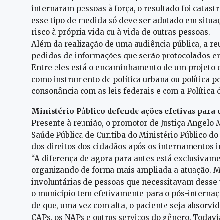
internaram pessoas à força, o resultado foi catas
esse tipo de medida só deve ser adotado em situa
risco à própria vida ou à vida de outras pessoas.
Além da realização de uma audiência pública, a r
pedidos de informações que serão protocolados em
Entre eles está o encaminhamento de um projeto d
como instrumento de política urbana ou política p
consonância com as leis federais e com a Política 
Ministério Público defende ações efetivas para
Presente à reunião, o promotor de Justiça Angelo 
Saúde Pública de Curitiba do Ministério Público d
dos direitos dos cidadãos após os internamentos i
“A diferença de agora para antes está exclusivame
organizando de forma mais ampliada a atuação. Ma
involuntárias de pessoas que necessitavam desse 
o município tem efetivamente para o pós-internaçã
de que, uma vez com alta, o paciente seja absorvid
CAPs, os NAPs e outros serviços do gênero. Todavi