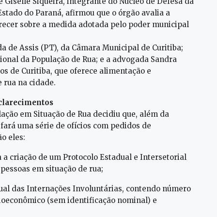
 Giselle Siqueira, integrante do Núcleo de Defesa da
Estado do Paraná, afirmou que o órgão avalia a
parecer sobre a medida adotada pelo poder municipal
 de Assis (PT), da Câmara Municipal de Curitiba;
ional da População de Rua; e a advogada Sandra
 de Curitiba, que oferece alimentação e
 rua na cidade.
clarecimentos
lação em Situação de Rua decidiu que, além da
 fará uma série de ofícios com pedidos de
o eles:
a criação de um Protocolo Estadual e Intersetorial
essoas em situação de rua;
ual das Internações Involuntárias, contendo número
ocioeconômico (sem identificação nominal) e