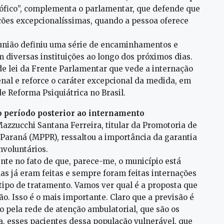
trófico”, complementa o parlamentar, que defende que
ções excepcionalíssimas, quando a pessoa oferece
eunião definiu uma série de encaminhamentos e
 diversas instituições ao longo dos próximos dias.
e lei da Frente Parlamentar que vede a internação
enal e reforce o caráter excepcional da medida, em
de Reforma Psiquiátrica no Brasil.
 o período posterior ao internamento
Mazzucchi Santana Ferreira, titular da Promotoria de
o Paraná (MPPR), ressaltou a importância da garantia
nvoluntários.
nte no fato de que, parece-me, o município está
s já eram feitas e sempre foram feitas internações
tipo de tratamento. Vamos ver qual é a proposta que
o. Isso é o mais importante. Claro que a previsão é
o pela rede de atenção ambulatorial, que são os
a, esses pacientes dessa população vulnerável, que