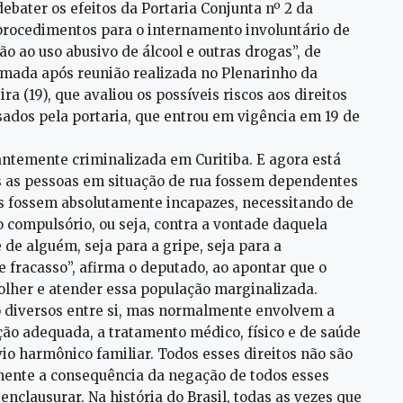
ebater os efeitos da Portaria Conjunta nº 2 da
e procedimentos para o internamento involuntário de
o ao uso abusivo de álcool e outras drogas”, de
tomada após reunião realizada no Plenarinho da
a (19), que avaliou os possíveis riscos aos direitos
ados pela portaria, que entrou em vigência em 19 de
antemente criminalizada em Curitiba. E agora está
s as pessoas em situação de rua fossem dependentes
os fossem absolutamente incapazes, necessitando de
o compulsório, ou seja, contra a vontade daquela
e alguém, seja para a gripe, seja para a
 fracasso”, afirma o deputado, ao apontar que o
olher e atender essa população marginalizada.
o diversos entre si, mas normalmente envolvem a
ação adequada, a tratamento médico, físico e de saúde
io harmônico familiar. Todos esses direitos não são
omente a consequência da negação de todos esses
a enclausurar. Na história do Brasil, todas as vezes que