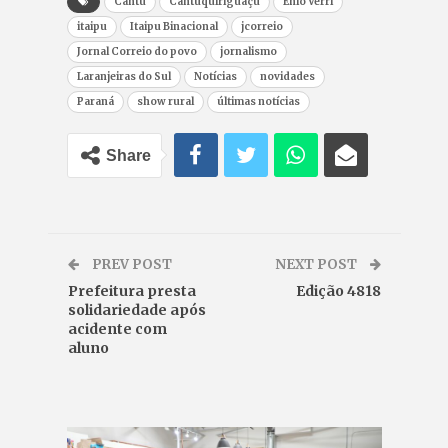
Cantu
Cantuquiriguaçu
Enio Verri
itaipu
Itaipu Binacional
jcorreio
Jornal Correio do povo
jornalismo
Laranjeiras do Sul
Notícias
novidades
Paraná
show rural
últimas notícias
Share
PREV POST
NEXT POST
Prefeitura presta
Edição 4818
solidariedade após
acidente com
aluno