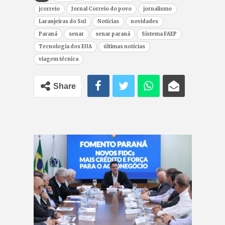
jcorreio
Jornal Correio do povo
jornalismo
Laranjeiras do Sul
Notícias
novidades
Paraná
senar
senar paraná
Sistema FAEP
Tecnologia dos EUA
últimas notícias
viagem técnica
Share