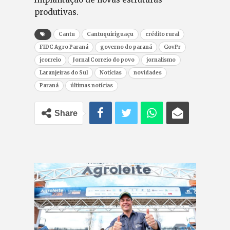
produtivas.
Cantu
Cantuquiriguaçu
crédito rural
FIDC Agro Paraná
governo do paraná
GovPr
jcorreio
Jornal Correio do povo
jornalismo
Laranjeiras do Sul
Notícias
novidades
Paraná
últimas notícias
Share