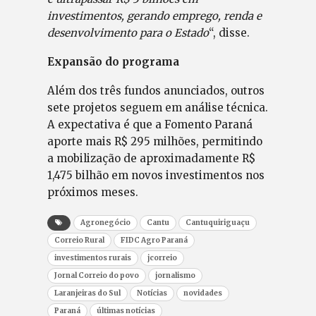
investimentos, gerando emprego, renda e
desenvolvimento para o Estado
“, disse.
Expansão do programa
Além dos três fundos anunciados, outros
sete projetos seguem em análise técnica.
A expectativa é que a Fomento Paraná
aporte mais R$ 295 milhões, permitindo
a mobilização de aproximadamente R$
1,475 bilhão em novos investimentos nos
próximos meses.
Agronegócio
Cantu
Cantuquiriguaçu
Correio Rural
FIDC Agro Paraná
investimentos rurais
jcorreio
Jornal Correio do povo
jornalismo
Laranjeiras do Sul
Notícias
novidades
Paraná
últimas notícias