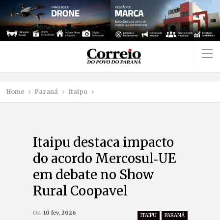
Home
Paraná
Itaipu
Itaipu destaca impacto
do acordo Mercosul‑UE
em debate no Show
Rural Coopavel
On
10 fev, 2026
ITAIPU
PARANÁ