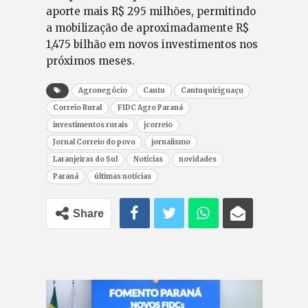
aporte mais R$ 295 milhões, permitindo
a mobilização de aproximadamente R$
1,475 bilhão em novos investimentos nos
próximos meses.
Agronegócio
Cantu
Cantuquiriguaçu
Correio Rural
FIDC Agro Paraná
investimentos rurais
jcorreio
Jornal Correio do povo
jornalismo
Laranjeiras do Sul
Notícias
novidades
Paraná
últimas notícias
Share