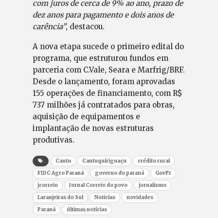
com juros de cerca de 9% ao ano, prazo de
dez anos para pagamento e dois anos de
carência”
, destacou.
A nova etapa sucede o primeiro edital do
programa, que estruturou fundos em
parceria com C.Vale, Seara e Marfrig/BRF.
Desde o lançamento, foram aprovadas
155 operações de financiamento, com R$
737 milhões já contratados para obras,
aquisição de equipamentos e
implantação de novas estruturas
produtivas.
Cantu
Cantuquiriguaçu
crédito rural
FIDC Agro Paraná
governo do paraná
GovPr
jcorreio
Jornal Correio do povo
jornalismo
Laranjeiras do Sul
Notícias
novidades
Paraná
últimas notícias