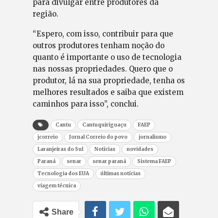
para divulgar entre produtores da
região.
“Espero, com isso, contribuir para que
outros produtores tenham noção do
quanto é importante o uso de tecnologia
nas nossas propriedades. Quero que o
produtor, lá na sua propriedade, tenha os
melhores resultados e saiba que existem
caminhos para isso”, conclui.
Cantu
Cantuquiriguaçu
FAEP
jcorreio
Jornal Correio do povo
jornalismo
Laranjeiras do Sul
Notícias
novidades
Paraná
senar
senar paraná
Sistema FAEP
Tecnologia dos EUA
últimas notícias
viagem técnica
Share