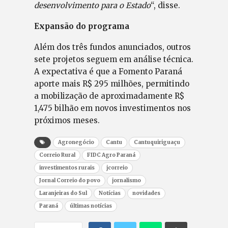
desenvolvimento para o Estado
“, disse.
Expansão do programa
Além dos três fundos anunciados, outros
sete projetos seguem em análise técnica.
A expectativa é que a Fomento Paraná
aporte mais R$ 295 milhões, permitindo
a mobilização de aproximadamente R$
1,475 bilhão em novos investimentos nos
próximos meses.
Agronegócio
Cantu
Cantuquiriguaçu
Correio Rural
FIDC Agro Paraná
investimentos rurais
jcorreio
Jornal Correio do povo
jornalismo
Laranjeiras do Sul
Notícias
novidades
Paraná
últimas notícias