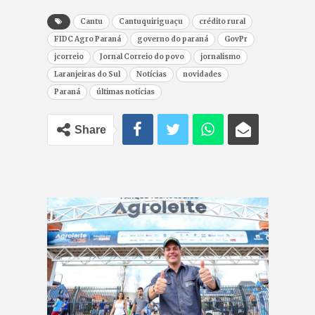
Cantu
Cantuquiriguaçu
crédito rural
FIDC Agro Paraná
governo do paraná
GovPr
jcorreio
Jornal Correio do povo
jornalismo
Laranjeiras do Sul
Notícias
novidades
Paraná
últimas notícias
Share