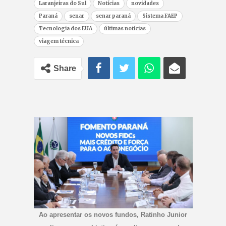
Laranjeiras do Sul
Notícias
novidades
Paraná
senar
senar paraná
Sistema FAEP
Tecnologia dos EUA
últimas notícias
viagem técnica
Share
Ao apresentar os novos fundos, Ratinho Junior