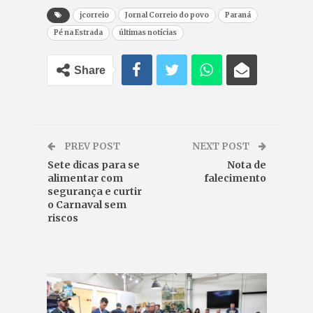
jcorreio
Jornal Correio do povo
Paraná
Pé na Estrada
últimas notícias
Share
PREV POST
NEXT POST
Sete dicas para se
Nota de
alimentar com
falecimento
segurança e curtir
o Carnaval sem
riscos