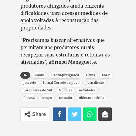
produtores atingidos ainda enfrenta
dificuldades para acessar medidas de
apoio voltadas à reconstrução das
propriedades.
“Precisamos buscar alternativas que
permitam aos produtores rurais
recuperar suas estruturas e retomar as
atividades”, afirmou Meneguette.
Cantu
Cantuquiriguaçu
Clima
FAEP
jcorreio
Jornal Correio do povo
jornalismo
Laranjeiras do Sul
Notícias
novidades
Paraná
tempo
tornado
últimas notícias
Share