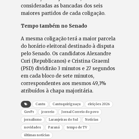
consideradas as bancadas dos seis
maiores partidos de cada coligação.
Tempo também no Senado
A mesma coligação terá a maior parcela
do horário eleitoral destinado à disputa
pelo Senado. Os candidatos Alexandre
Curi (Republicanos) e Cristina Graeml
(PSD) dividirão 3 minutos e 27 segundos
em cada bloco de sete minutos,
correspondentes aos mesmos 49,3%
atribuídos à chapa majoritária.
Cantu
Cantuquiriguaçu
eleições 2026
GovPr
jcorreio
Jornal Correio do povo
jornalismo
Laranjeiras do Sul
Notícias
novidades
Paraná
tempo de TV
últimas notícias