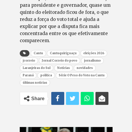
para presidente e governador, quase um
quinto do eleitorado ficou de fora, o que
reduz a força do voto total e ajuda a
explicar por que a disputa fica mais
concentrada entre os que efetivamente
comparecem.
Cantu
Cantuquiriguaçu
eleições 2026
jcorreio
Jornal Correio do povo
jornalismo
Laranjeiras do Sul
Notícias
novidades
Paraná
política
Série O Peso do Voto na Cantu
últimas notícias
Share