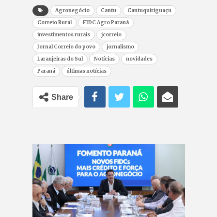
Agronegócio
Cantu
Cantuquiriguaçu
Correio Rural
FIDC Agro Paraná
investimentos rurais
jcorreio
Jornal Correio do povo
jornalismo
Laranjeiras do Sul
Notícias
novidades
Paraná
últimas notícias
Share