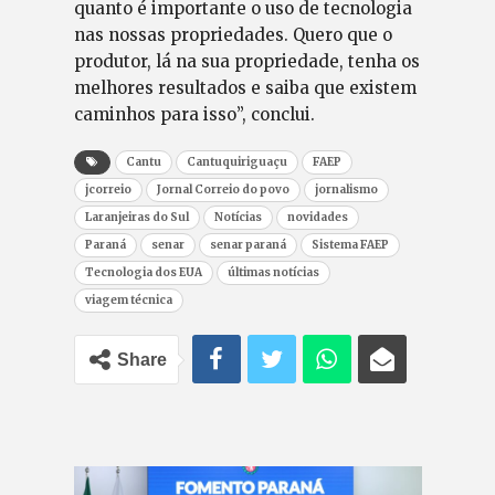
quanto é importante o uso de tecnologia
nas nossas propriedades. Quero que o
produtor, lá na sua propriedade, tenha os
melhores resultados e saiba que existem
caminhos para isso”, conclui.
Cantu
Cantuquiriguaçu
FAEP
jcorreio
Jornal Correio do povo
jornalismo
Laranjeiras do Sul
Notícias
novidades
Paraná
senar
senar paraná
Sistema FAEP
Tecnologia dos EUA
últimas notícias
viagem técnica
Share