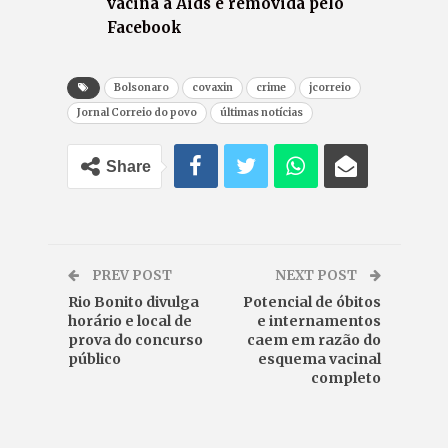
vacina à Aids é removida pelo
Facebook
Bolsonaro
covaxin
crime
jcorreio
Jornal Correio do povo
últimas notícias
Share
PREV POST
NEXT POST
Rio Bonito divulga
Potencial de óbitos
horário e local de
e internamentos
prova do concurso
caem em razão do
público
esquema vacinal
completo