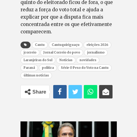
quinto do eleitorado ficou de fora, o que
reduz a força do voto total e ajuda a
explicar por que a disputa fica mais
concentrada entre os que efetivamente
comparecem.
Cantu
Cantuquiriguaçu
eleições 2026
jcorreio
Jornal Correio do povo
jornalismo
Laranjeiras do Sul
Notícias
novidades
Paraná
política
Série O Peso do Voto na Cantu
últimas notícias
Share