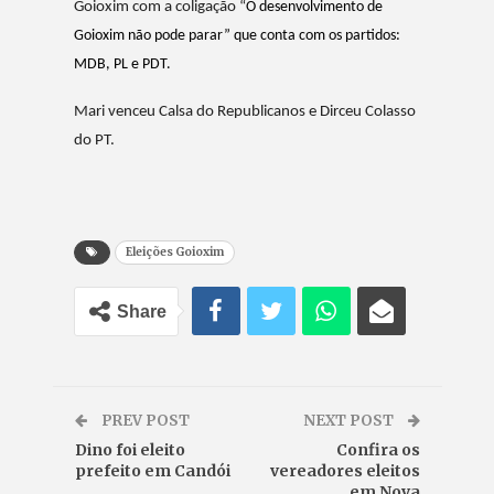
Goioxim com a coligação “
O desenvolvimento de
Goioxim não pode parar” que conta com os partidos:
MDB, PL e PDT.
Mari venceu Calsa do Republicanos e Dirceu Colasso
do PT.
Eleições Goioxim
Share
PREV POST
NEXT POST
Dino foi eleito
Confira os
prefeito em Candói
vereadores eleitos
em Nova