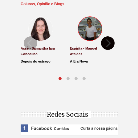
Colunas, Opinião e Blogs
Assê - Samantha Iara
Espírita - Manoel
Direito e Ju
Concolino
Ataides
Antônio de
Depois do estrago
A Era Nova
Lucro Pres
parar na Ju
Redes Sociais
Facebook
Curta a nossa página
Curtidas