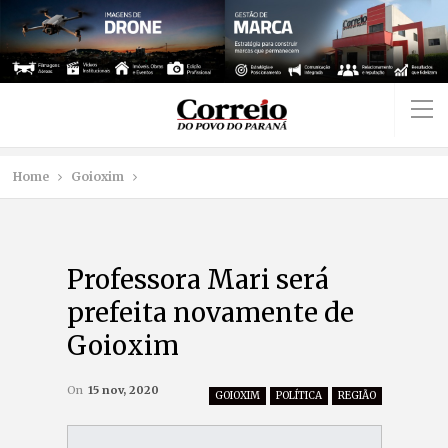
Home
Goioxim
Professora Mari será
prefeita novamente de
Goioxim
On
15 nov, 2020
GOIOXIM
POLÍTICA
REGIÃO